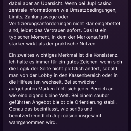
dabei aber an Übersicht. Wenn bei Jupi casino
zentrale Informationen wie Umsatzbedingungen,
Limits, Zahlungswege oder
Verifizierungsanforderungen nicht klar eingebettet
sind, leidet das Vertrauen sofort. Das ist ein
typischer Moment, in dem der Markenauftritt
stärker wirkt als der praktische Nutzen.
Ein zweites wichtiges Merkmal ist die Konsistenz.
Ich halte es immer für ein gutes Zeichen, wenn sich
die Logik der Seite nicht plötzlich ändert, sobald
man von der Lobby in den Kassenbereich oder in
die Hilfeseiten wechselt. Bei schwächer
aufgebauten Marken fühlt sich jeder Bereich an
wie eine eigene kleine Welt. Bei einem sauber
geführten Angebot bleibt die Orientierung stabil.
Genau das beeinflusst, wie seriös und
benutzerfreundlich Jupi casino insgesamt
wahrgenommen wird.