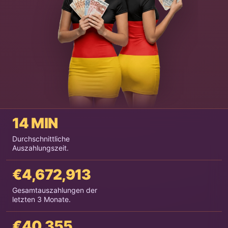
14 MIN
Durchschnittliche
Auszahlungszeit.
€4,672,913
Gesamtauszahlungen der
letzten 3 Monate.
€40,355