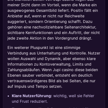
meiner Sicht dann im Vorteil, wenn die Marke ein
ausgewogenes Gesamtbild liefert. Positiv fällt ein
Anbieter auf, wenn er nicht nur Reichweite
suggeriert, sondern Orientierung schafft. Dazu
gehören eine nachvollziehbare Seitenarchitektur,
sichtbare Kernfunktionen und ein Auftritt, der nicht
jede zweite Aktion in den Vordergrund drängt.
Ein weiterer Pluspunkt ist eine stimmige
Verbindung aus Unterhaltung und Kontrolle. Nutzer
wollen Auswahl und Dynamik, aber ebenso klare
Informationen zu Kontoverwaltung, Limits und
Zahlungsabläufen. Wenn Jupi casino diese beiden
Ebenen sauber verbindet, entsteht ein deutlich
vertrauenswürdigeres Bild als bei Seiten, die nur
auf Impuls und Tempo setzen.
Klare Nutzerführung:
wichtig, weil sie Fehler
und Frust reduziert.