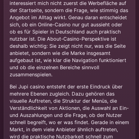
interessiert mich nicht zuerst die Werbefläche auf
der Startseite, sondern die Frage, wie stimmig das
Angebot im Alltag wirkt. Genau daran entscheidet
sich, ob ein Online-Casino nur gut aussieht oder
ob es für Spieler in Deutschland auch praktisch
nutzbar ist. Die About-Casino-Perspektive ist
deshalb wichtig: Sie zeigt nicht nur, was die Seite
anbietet, sondern wie die Marke insgesamt
aufgebaut ist, wie klar die Navigation funktioniert
und ob die einzelnen Bereiche sinnvoll
zusammenspielen.
Bei Jupi casino entsteht der erste Eindruck über
mehrere Ebenen zugleich. Dazu gehören das
visuelle Auftreten, die Struktur der Menüs, die
Verständlichkeit von Aktionen, die Auswahl an Ein-
und Auszahlungen und die Frage, ob der Nutzer
schnell begreift, wo er was findet. Gerade in einem
Markt, in dem viele Anbieter ähnlich auftreten,
wird die praktische Nutzbarkeit schnell zum