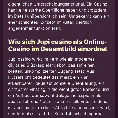
eigentlichen Unterscheidungsmerkmal. Ein Casino
kann eine starke Oberfläche haben und trotzdem
im Detail unübersichtlich sein. Umgekehrt kann ein
eher schlichtes Konzept im Alltag deutlich
angenehmer funktionieren.
Wie sich Jupi casino als Online-
Casino im Gesamtbild einordnet
Jupi casino wirkt im Kern wie ein modernes
digitales Glücksspielangebot, das auf einen
breiten, unkomplizierten Zugang setzt. Aus
Nutzersicht bedeutet das meist: ein klar
erkennbarer Fokus auf schnelle Orientierung, ein
sichtbarer Einstieg in die wichtigsten Bereiche und
ein Aufbau, der sowohl Gelegenheitsspieler als
auch erfahrene Nutzer abholen soll. Entscheidend
ist aber nicht, ob diese Absicht kommuniziert wird,
sondern ob sie auf der Seite tatsächlich spürbar