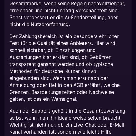
Gesamtmarke, wenn seine Regeln nachvollziehbar,
erreichbar und nicht unnötig verschachtelt sind.
Sonst verbessert er die Außendarstellung, aber
nicht die Nutzererfahrung.
Der Zahlungsbereich ist ein besonders ehrlicher
Test für die Qualität eines Anbieters. Hier wird
schnell sichtbar, ob Einzahlungen und
Auszahlungen klar erklärt sind, ob Gebühren
transparent genannt werden und ob typische
Methoden für deutsche Nutzer sinnvoll
eingebunden sind. Wenn man erst nach der
Anmeldung oder tief in den AGB erfährt, welche
Grenzen, Bearbeitungszeiten oder Nachweise
gelten, ist das ein Warnsignal.
Auch der Support gehört in die Gesamtbewertung,
selbst wenn man ihn idealerweise selten braucht.
Wichtig ist nicht nur, ob ein Live-Chat oder E-Mail-
Kanal vorhanden ist, sondern wie leicht Hilfe