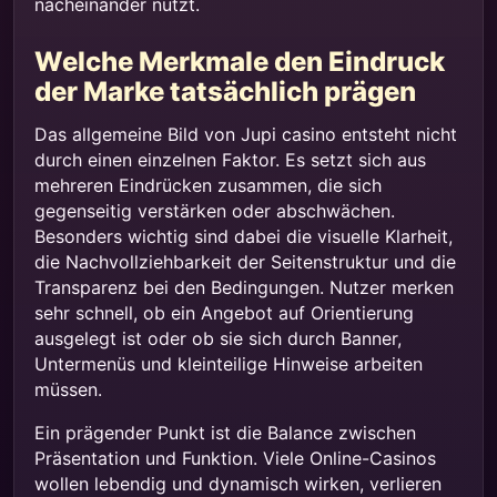
nacheinander nutzt.
Welche Merkmale den Eindruck
der Marke tatsächlich prägen
Das allgemeine Bild von Jupi casino entsteht nicht
durch einen einzelnen Faktor. Es setzt sich aus
mehreren Eindrücken zusammen, die sich
gegenseitig verstärken oder abschwächen.
Besonders wichtig sind dabei die visuelle Klarheit,
die Nachvollziehbarkeit der Seitenstruktur und die
Transparenz bei den Bedingungen. Nutzer merken
sehr schnell, ob ein Angebot auf Orientierung
ausgelegt ist oder ob sie sich durch Banner,
Untermenüs und kleinteilige Hinweise arbeiten
müssen.
Ein prägender Punkt ist die Balance zwischen
Präsentation und Funktion. Viele Online-Casinos
wollen lebendig und dynamisch wirken, verlieren