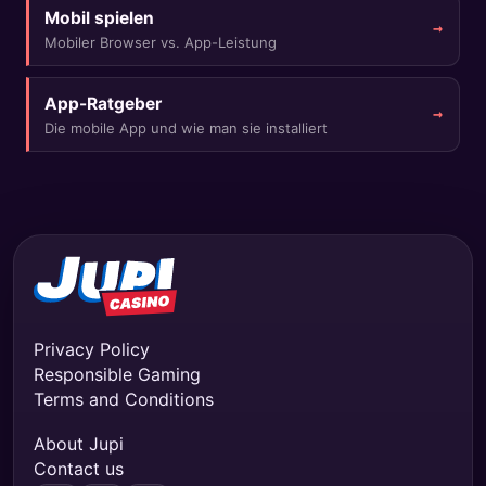
Mobil spielen
→
Mobiler Browser vs. App-Leistung
App-Ratgeber
→
Die mobile App und wie man sie installiert
Privacy Policy
Responsible Gaming
Terms and Conditions
About Jupi
Contact us