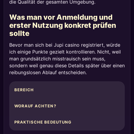
die Qualität der gesamten Umgebung.
Was man vor Anmeldung und
erster Nutzung konkret prüfen
sollte
Bevor man sich bei Jupi casino registriert, würde
ich einige Punkte gezielt kontrollieren. Nicht, weil
man grundsätzlich misstrauisch sein muss,
sondern weil genau diese Details später über einen
reibungslosen Ablauf entscheiden.
BEREICH
WORAUF ACHTEN?
PRAKTISCHE BEDEUTUNG