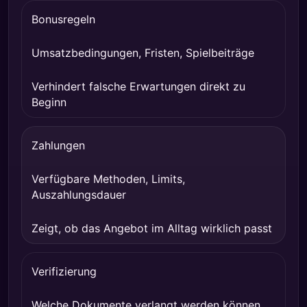
Bonusregeln
Umsatzbedingungen, Fristen, Spielbeiträge
Verhindert falsche Erwartungen direkt zu
Beginn
Zahlungen
Verfügbare Methoden, Limits,
Auszahlungsdauer
Zeigt, ob das Angebot im Alltag wirklich passt
Verifizierung
Welche Dokumente verlangt werden können